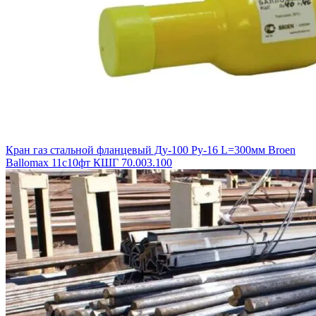
Кран газ стальной фланцевый Ду-100 Ру-16 L=300мм Broen
Ballomax 11с10фт КШГ 70.003.100