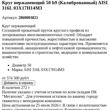
Круг нержавеющий 50 h9 (Калиброванный) AISI
316L 03Х17Н14М3
Артикул:
2860003821
Круг нержавеющий
Сплошной прокатный пруток круглого профиля из
легированных многокомпонентных сталей. Обладает
повышенной прочностью, жаростойкостью и высокими
показателями эксплуатационных характеристик. Применяется
в топливной, авиационной и нефтегазовой промышленности,
машиностроении и строительстве, медицине и коммунальном
хозяйстве.
Диаметр
50
Марка
AISI 316L 03Х17Н14М3
от 574 500 руб/т
Добавить в корзину
В наличии 272 т
Наличие указано с учетом остатков по всем складам ПК
"Мегаполис". Для уточнения остатков по вашему городу
свяжитесь с менеджером компании.
Цена актуальная на 25 июля 2026 г. В связи с волатильностью
рынка, стоимость может отличаться. Конечную стоимость