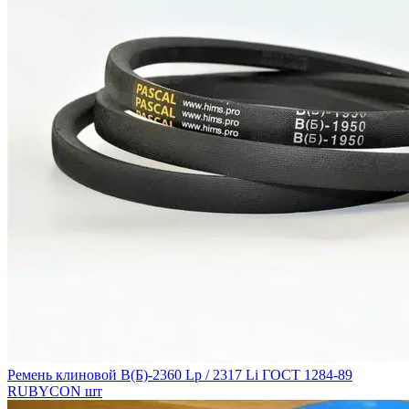
Ремень клиновой В(Б)-2360 Lp / 2317 Li ГОСТ 1284-89
RUBYCON шт