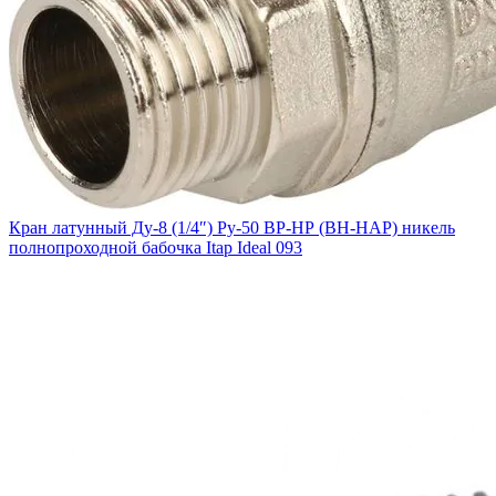
Кран латунный Ду-8 (1/4″) Ру-50 ВР-НР (ВН-НАР) никель
полнопроходной бабочка Itap Ideal 093