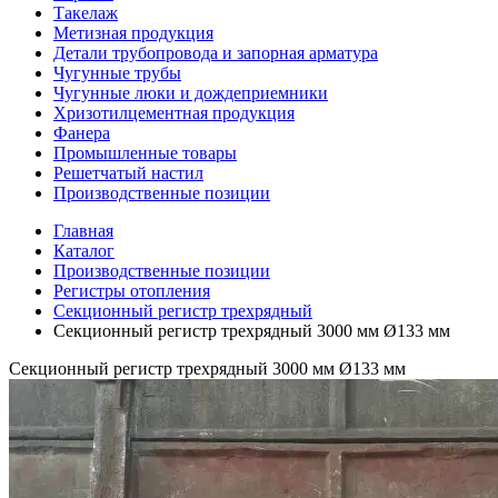
Такелаж
Метизная продукция
Детали трубопровода и запорная арматура
Чугунные трубы
Чугунные люки и дождеприемники
Хризотилцементная продукция
Фанера
Промышленные товары
Решетчатый настил
Производственные позиции
Главная
Каталог
Производственные позиции
Регистры отопления
Секционный регистр трехрядный
Секционный регистр трехрядный 3000 мм Ø133 мм
Секционный регистр трехрядный 3000 мм Ø133 мм