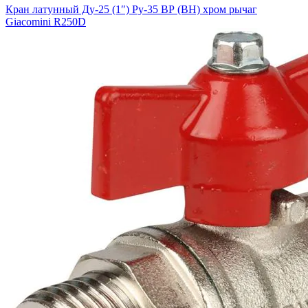
Кран латунный Ду-25 (1″) Ру-35 ВР (ВН) хром рычаг
Giacomini R250D