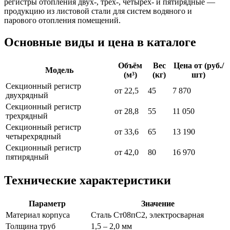
регистры отопления двух-, трех-, четырех- и пятирядные —
продукцию из листовой стали для систем водяного и
парового отопления помещений.
Основные виды и цена в каталоге
Объём
Вес
Цена от (руб./
Модель
(м³)
(кг)
шт)
Секционный регистр
от 22,5
45
7 870
двухрядный
Секционный регистр
от 28,8
55
11 050
трехрядный
Секционный регистр
от 33,6
65
13 190
четырехрядный
Секционный регистр
от 42,0
80
16 970
пятирядный
Технические характеристики
Параметр
Значение
Материал корпуса
Сталь Ст08пС2, электросварная
Толщина труб
1,5 – 2,0 мм