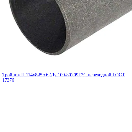
Тройник П 114х8-89х6 (Ду 100-80) 09Г2С переходной ГОСТ
17376