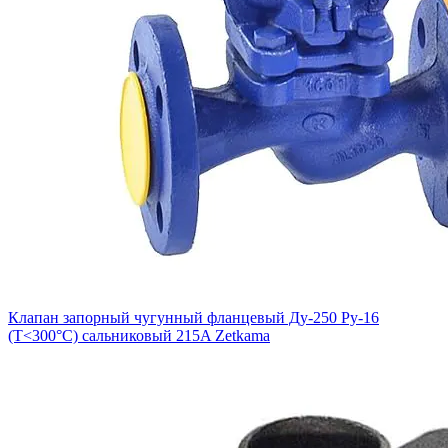
Клапан запорный чугунный фланцевый Ду-250 Ру-16
(Т<300°С) сальниковый 215A Zetkama