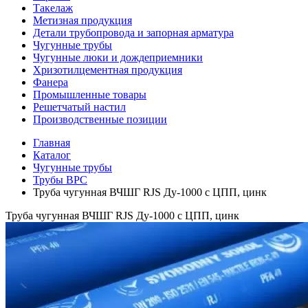
Такелаж
Метизная продукция
Детали трубопровода и запорная арматура
Чугунные трубы
Чугунные люки и дождеприемники
Хризотилцементная продукция
Фанера
Промышленные товары
Решетчатый настил
Производственные позиции
Главная
Каталог
Чугунные трубы
Трубы ВРС
Труба чугунная ВЧШГ RJS Ду-1000 с ЦПП, цинк
Труба чугунная ВЧШГ RJS Ду-1000 с ЦПП, цинк