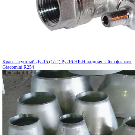
Кран латунный Ду-15 (1/2″) Ру-16 НР-Накидная гайка флажок
Giacomini R254