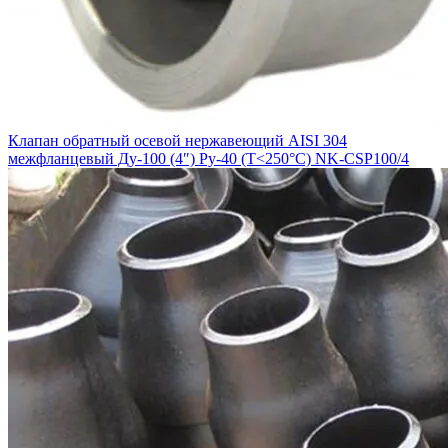
Клапан обратный осевой нержавеющий AISI 304
межфланцевый Ду-100 (4″) Ру-40 (Т<250°С) NK-CSP100/4