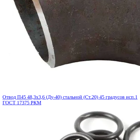
Отвод П45 48,3х3,6 (Ду-40) стальной (Ст.20) 45 градусов исп.1
ГОСТ 17375 РКМ