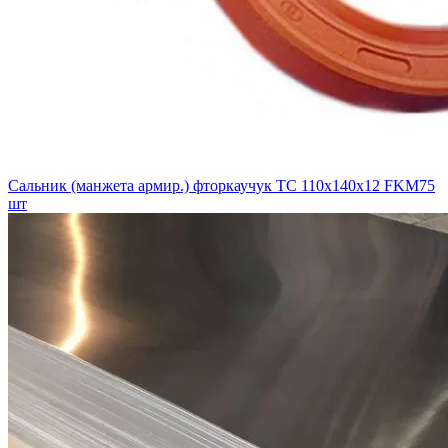
Сальник (манжета армир.) фторкаучук TC 110х140х12 FKM75
шт