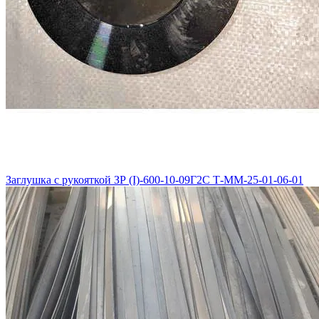
Заглушка с рукояткой ЗР (I)-600-10-09Г2С Т-ММ-25-01-06-01