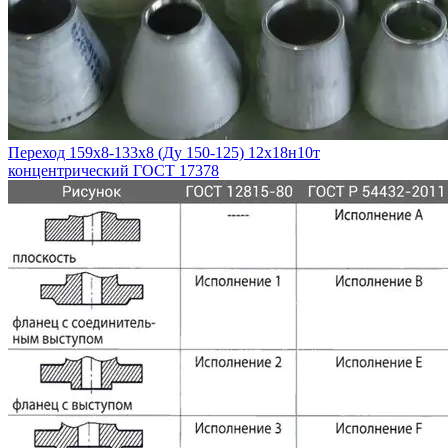
Переход 159х8-133х8 (Ду 150-125) 12х18н10т
концентрический ГОСТ 17378