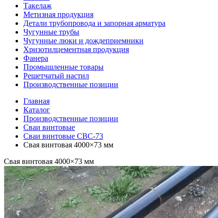
Такелаж
Метизная продукция
Детали трубопровода и запорная арматура
Чугунные трубы
Чугунные люки и дождеприемники
Хризотилцементная продукция
Фанера
Промышленные товары
Решетчатый настил
Производственные позиции
Главная
Каталог
Производственные позиции
Сваи винтовые
Сваи винтовые СВС-73
Свая винтовая 4000×73 мм
Свая винтовая 4000×73 мм