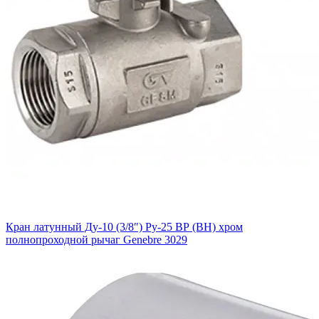
Кран латунный Ду-10 (3/8″) Ру-25 ВР (ВН) хром
полнопроходной рычаг Genebre 3029