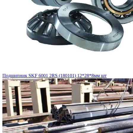
Подшипник SKF 6001 2RS (180101) 12*28*8мм шт