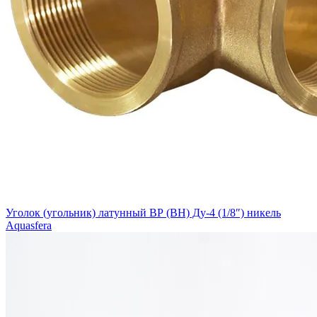
Уголок (угольник) латунный ВР (ВН) Ду-4 (1/8″) никель
Aquasfera