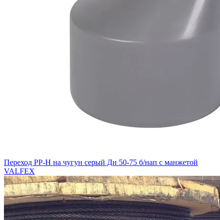
Переход PP-H на чугун серый Дн 50-75 б/нап с манжетой
VALFEX