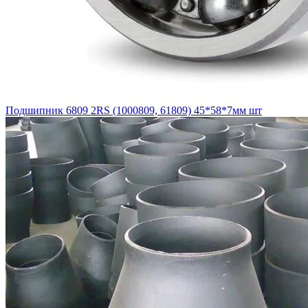
Подшипник 6809 2RS (1000809, 61809) 45*58*7мм шт