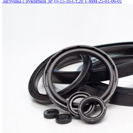
Заглушка с рукояткой ЗР (I)-15-16-Ст.20 Т-ММ-25-01-06-01