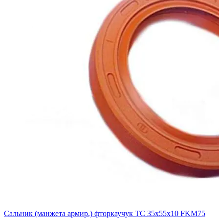
Сальник (манжета армир.) фторкаучук TC 35х55х10 FKM75