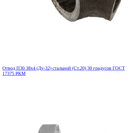
Отвод П30 38х4 (Ду-32) стальной (Ст.20) 30 градусов ГОСТ
17375 РКМ