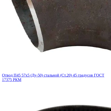
Отвод П45 57х5 (Ду-50) стальной (Ст.20) 45 градусов ГОСТ
17375 РКМ