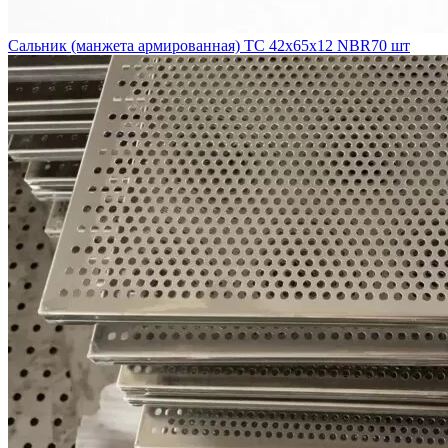
Сальник (манжета армированная) TC 42х65х12 NBR70 шт