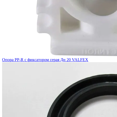
Опора PP-R с фиксатором серая Дн 20 VALFEX