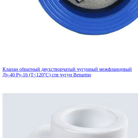
Клапан обратный двухстворчатый чугунный межфланцевый
Ду-40 Ру-16 (Т<120°С) ств чугун Benarmo