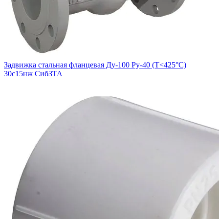
Задвижка стальная фланцевая Ду-100 Ру-40 (Т<425°С)
30с15нж СибЗТА