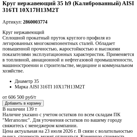
Круг нержавеющий 35 h9 (Калиброванный) AISI
316TI 10Х17Н13М2Т
Артикул:
2860003774
Круг нержавеющий
Сплошной прокатный пруток круглого профиля из
легированных многокомпонентных сталей. Обладает
повышенной прочностью, жаростойкостью и высокими
показателями эксплуатационных характеристик. Применяется
в топливной, авиационной и нефтегазовой промышленности,
машиностроении и строительстве, медицине и коммунальном
хозяйстве.
Диаметр
35
Марка
AISI 316TI 10Х17Н13М2Т
от 606 500 руб/т
Добавить в корзину
В наличии 139 т
Наличие указано с учетом остатков по всем складам ПК
"Мегаполис". Для уточнения остатков по вашему городу
свяжитесь с менеджером компании.
Цена актуальная на 23 июля 2026 г. В связи с волатильностью
рынка, стоимость может отличаться. Конечную стоимость