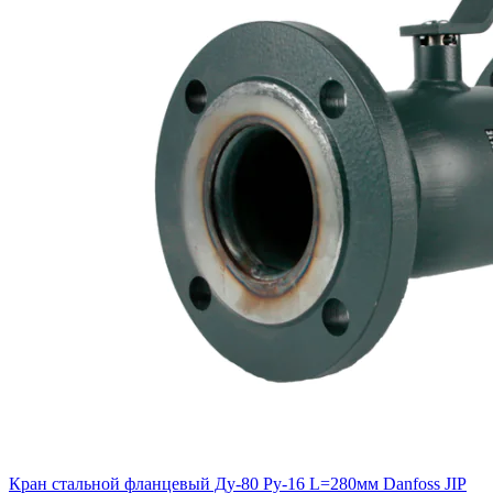
Кран стальной фланцевый Ду-80 Ру-16 L=280мм Danfoss JIP