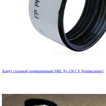
Хомут стальной оцинкованный SML Ду-150 CV Normaconnect