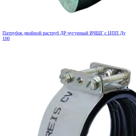
Патрубок двойной раструб ДР чугунный ВЧШГ с ЦПП Ду
100