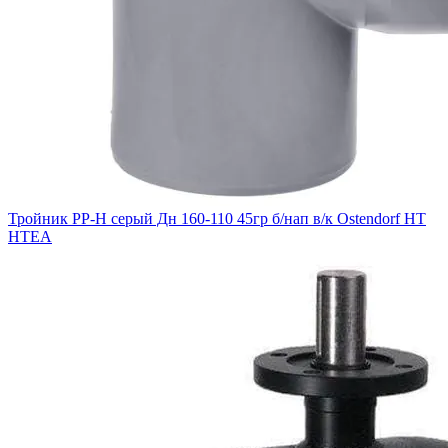
Тройник PP-H серый Дн 160-110 45гр б/нап в/к Ostendorf HT
HTEA