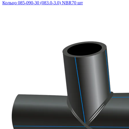
Кольцо 085-090-30 (083.0-3.0) NBR70 шт