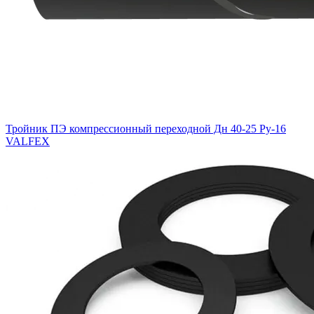
Тройник ПЭ компрессионный переходной Дн 40-25 Ру-16
VALFEX