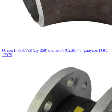
Отвод П45 377х8 (Ду-350) стальной (Ст.20) 45 градусов ГОСТ
17375