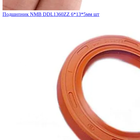
Подшипник NMB DDL1360ZZ 6*13*5мм шт