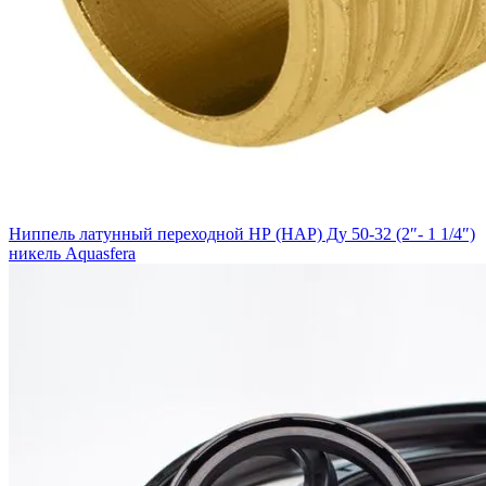
Ниппель латунный переходной НР (НАР) Ду 50-32 (2″- 1 1/4″)
никель Aquasfera