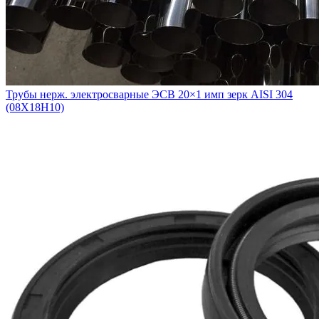
Трубы нерж. электросварные ЭСВ 20×1 имп зерк AISI 304
(08Х18Н10)