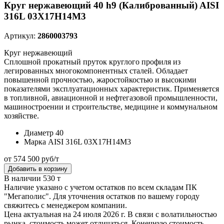
Круг нержавеющий 40 h9 (Калиброванный) AISI
316L 03Х17Н14М3
Артикул:
2860003793
Круг нержавеющий
Сплошной прокатный пруток круглого профиля из
легированных многокомпонентных сталей. Обладает
повышенной прочностью, жаростойкостью и высокими
показателями эксплуатационных характеристик. Применяется
в топливной, авиационной и нефтегазовой промышленности,
машиностроении и строительстве, медицине и коммунальном
хозяйстве.
Диаметр
40
Марка
AISI 316L 03Х17Н14М3
от 574 500 руб/т
Добавить в корзину
В наличии 530 т
Наличие указано с учетом остатков по всем складам ПК
"Мегаполис". Для уточнения остатков по вашему городу
свяжитесь с менеджером компании.
Цена актуальная на 24 июля 2026 г. В связи с волатильностью
рынка, стоимость может отличаться. Конечную стоимость