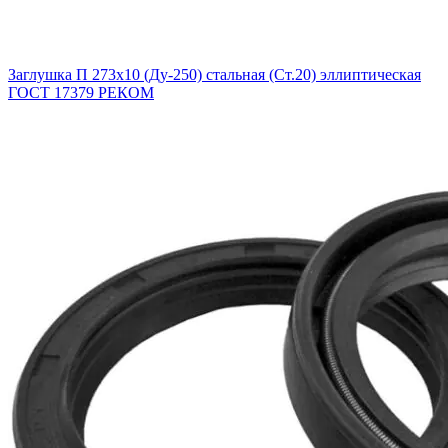
Заглушка П 273х10 (Ду-250) стальная (Ст.20) эллиптическая
ГОСТ 17379 РЕКОМ