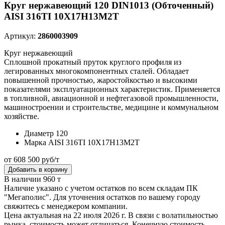
Круг нержавеющий 120 DIN1013 (Обточенный)
AISI 316TI 10Х17Н13М2Т
Артикул:
2860003909
Круг нержавеющий
Сплошной прокатный пруток круглого профиля из
легированных многокомпонентных сталей. Обладает
повышенной прочностью, жаростойкостью и высокими
показателями эксплуатационных характеристик. Применяется
в топливной, авиационной и нефтегазовой промышленности,
машиностроении и строительстве, медицине и коммунальном
хозяйстве.
Диаметр
120
Марка
AISI 316TI 10Х17Н13М2Т
от 608 500 руб/т
Добавить в корзину
В наличии 960 т
Наличие указано с учетом остатков по всем складам ПК
"Мегаполис". Для уточнения остатков по вашему городу
свяжитесь с менеджером компании.
Цена актуальная на 22 июля 2026 г. В связи с волатильностью
рынка, стоимость может отличаться. Конечную стоимость