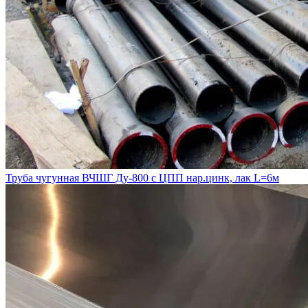
Труба чугунная ВЧШГ Ду-800 с ЦПП нар.цинк, лак L=6м