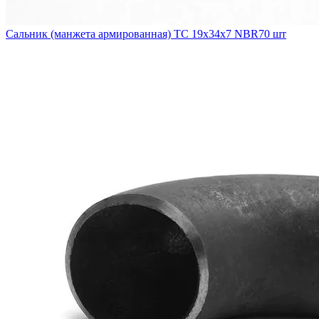
Сальник (манжета армированная) TC 19х34х7 NBR70 шт