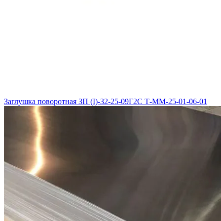
Заглушка поворотная ЗП (I)-32-25-09Г2С Т-ММ-25-01-06-01