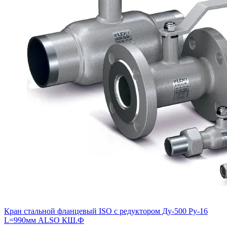
Кран стальной фланцевый ISO с редуктором Ду-500 Ру-16
L=990мм ALSO КШ.Ф