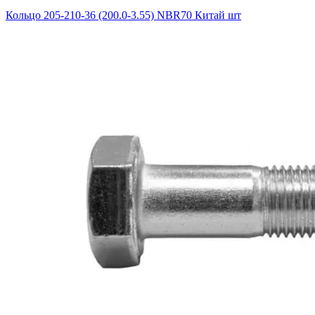
Кольцо 205-210-36 (200.0-3.55) NBR70 Китай шт