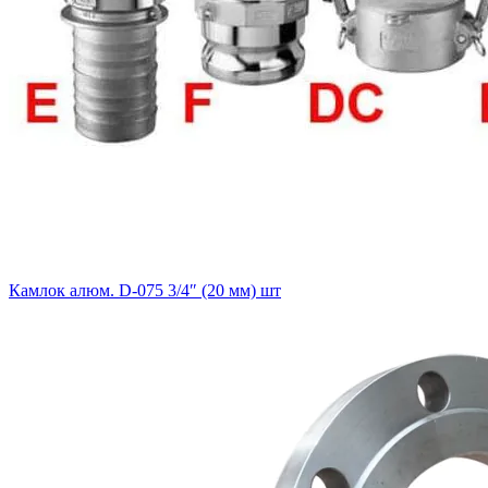
Камлок алюм. D-075 3/4″ (20 мм) шт