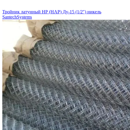
Тройник латунный НР (НАР) Ду-15 (1/2″) никель
SantechSystems