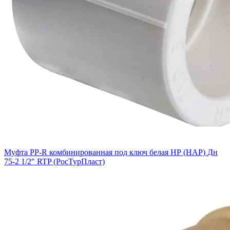
Муфта PP-R комбинированная под ключ белая НР (НАР) Дн
75-2 1/2″ RTP (РосТурПласт)