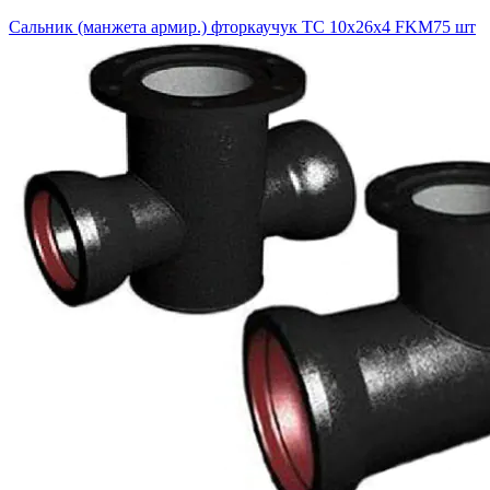
Сальник (манжета армир.) фторкаучук TC 10х26х4 FKM75 шт