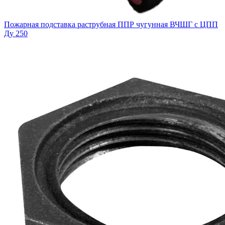
Пожарная подставка раструбная ППР чугунная ВЧШГ с ЦПП
Ду 250