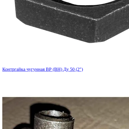
Контргайка чугунная ВР (ВН) Ду 50 (2″)