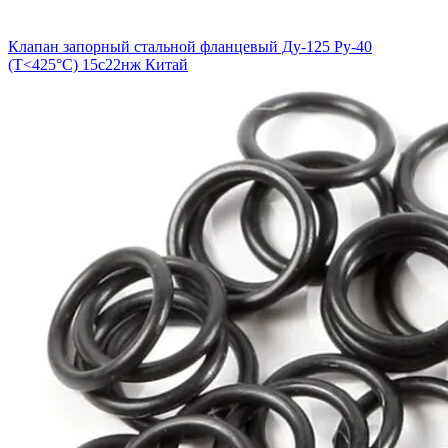
Клапан запорный стальной фланцевый Ду-125 Ру-40
(Т<425°С) 15с22нж Китай