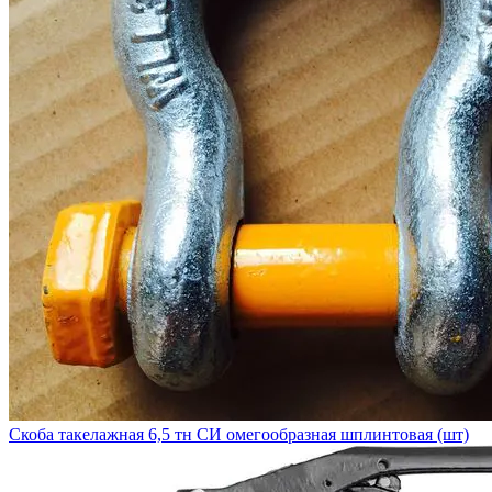
Скоба такелажная 6,5 тн СИ омегообразная шплинтовая (шт)