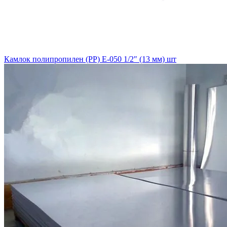
Камлок полипропилен (РР) E-050 1/2″ (13 мм) шт