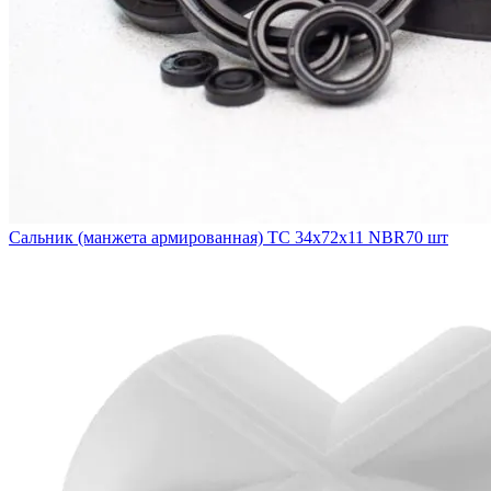
Сальник (манжета армированная) TC 34х72х11 NBR70 шт