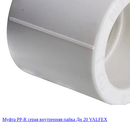
Муфта PP-R серая внутренняя пайка Дн 20 VALFEX