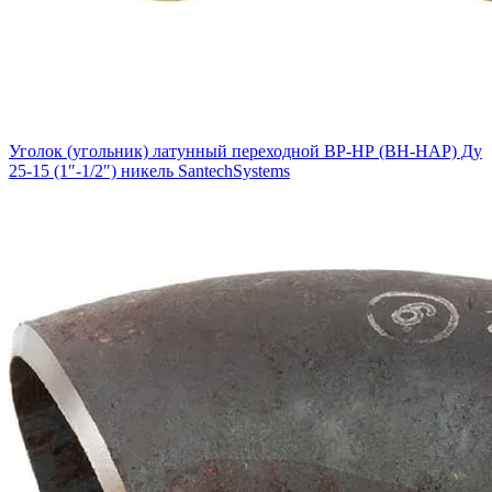
Уголок (угольник) латунный переходной ВР-НР (ВН-НАР) Ду
25-15 (1″-1/2″) никель SantechSystems