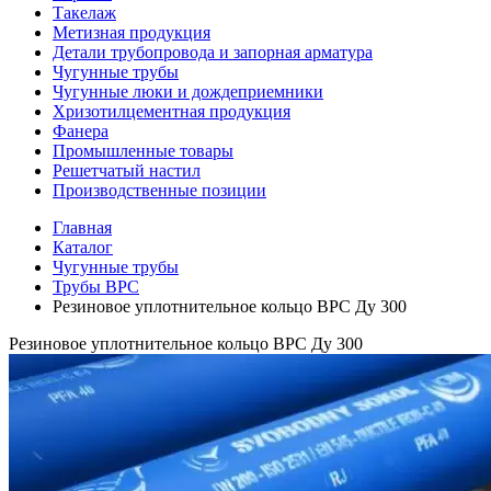
Такелаж
Метизная продукция
Детали трубопровода и запорная арматура
Чугунные трубы
Чугунные люки и дождеприемники
Хризотилцементная продукция
Фанера
Промышленные товары
Решетчатый настил
Производственные позиции
Главная
Каталог
Чугунные трубы
Трубы ВРС
Резиновое уплотнительное кольцо ВРС Ду 300
Резиновое уплотнительное кольцо ВРС Ду 300