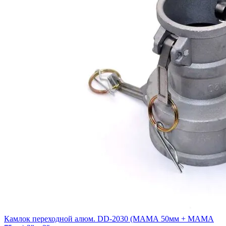
Камлок переходной алюм. DD-2030 (МАМА 50мм + МАМА