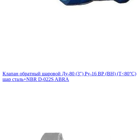
Клапан обратный шаровой Ду-80 (3″) Ру-16 ВР (ВН) (Т<80°С)
шар сталь+NBR D-022S ABRA