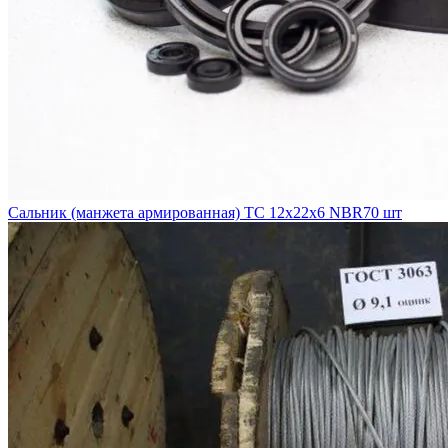
Сальник (манжета армированная) TC 12х22х6 NBR70 шт