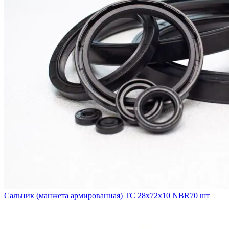
Сальник (манжета армированная) TC 28х72х10 NBR70 шт