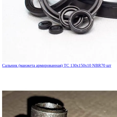
Сальник (манжета армированная) TC 130х150х10 NBR70 шт