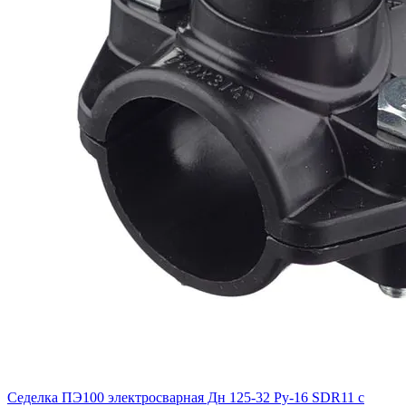
Седелка ПЭ100 электросварная Дн 125-32 Ру-16 SDR11 с