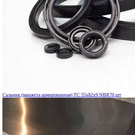
Сальник (манжета армированная) TC 55х82х9 NBR70 шт