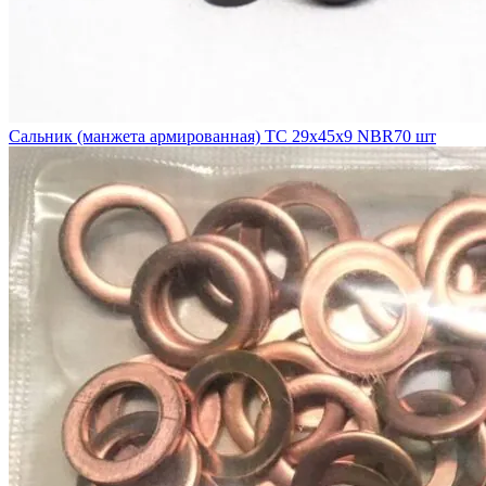
Сальник (манжета армированная) TC 29х45х9 NBR70 шт