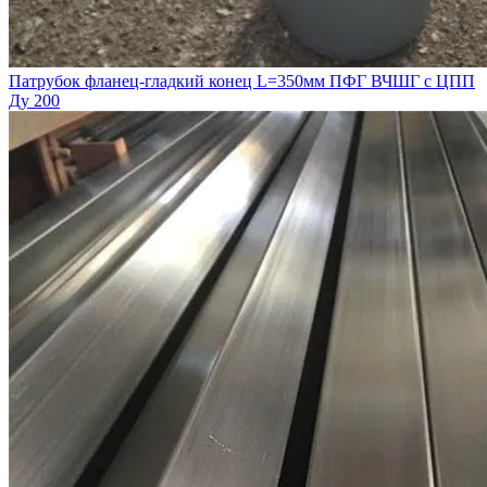
Патрубок фланец-гладкий конец L=350мм ПФГ ВЧШГ с ЦПП
Ду 200