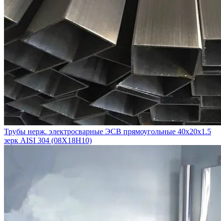
Трубы нерж. электросварные ЭСВ прямоугольные 40x20x1.5
зерк AISI 304 (08Х18Н10)