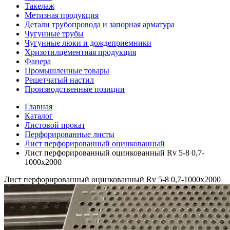
Такелаж
Метизная продукция
Детали трубопровода и запорная арматура
Чугунные трубы
Чугунные люки и дождеприемники
Хризотилцементная продукция
Фанера
Промышленные товары
Решетчатый настил
Производственные позиции
Главная
Каталог
Листовой прокат
Перфорированные листы
Лист перфорированный оцинкованный
Лист перфорированный оцинкованный Rv 5-8 0,7-
1000х2000
Лист перфорированный оцинкованный Rv 5-8 0,7-1000х2000