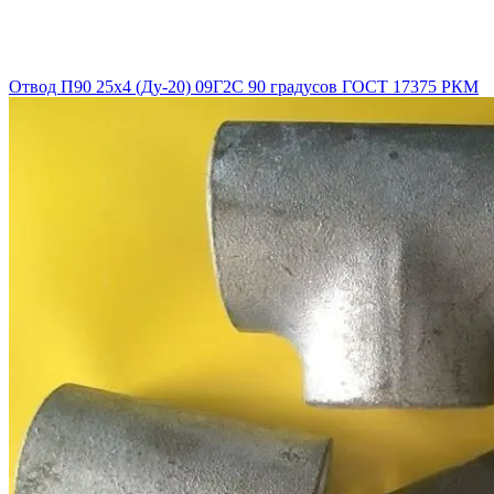
Отвод П90 25х4 (Ду-20) 09Г2С 90 градусов ГОСТ 17375 РКМ