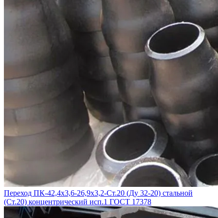
Переход ПК-42,4х3,6-26,9х3,2-Ст.20 (Ду 32-20) стальной
(Ст.20) концентрический исп.1 ГОСТ 17378