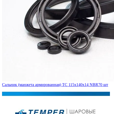
Сальник (манжета армированная) TC 115х140х14 NBR70 шт