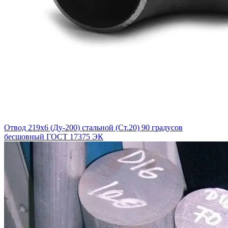
Отвод 219х6 (Ду-200) стальной (Ст.20) 90 градусов
бесшовный ГОСТ 17375 ЭК