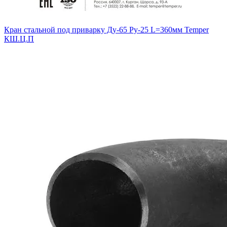
Кран стальной под приварку Ду-65 Ру-25 L=360мм Temper
КШ.Ц.П