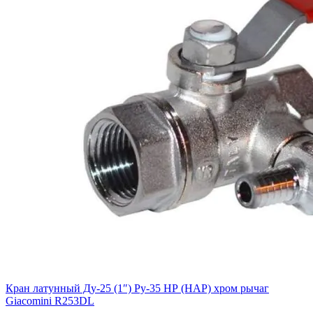
Кран латунный Ду-25 (1″) Ру-35 НР (НАР) хром рычаг
Giacomini R253DL