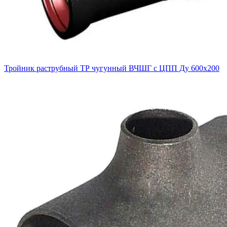
Тройник раструбный ТР чугунный ВЧШГ с ЦПП Ду 600х200