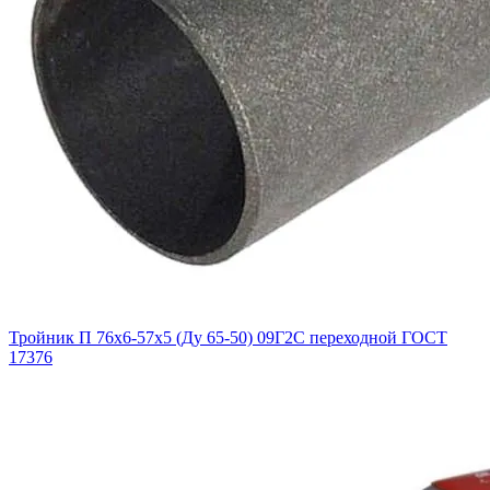
Тройник П 76х6-57х5 (Ду 65-50) 09Г2С переходной ГОСТ
17376