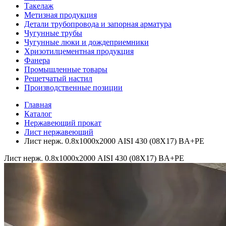
Такелаж
Метизная продукция
Детали трубопровода и запорная арматура
Чугунные трубы
Чугунные люки и дождеприемники
Хризотилцементная продукция
Фанера
Промышленные товары
Решетчатый настил
Производственные позиции
Главная
Каталог
Нержавеющий прокат
Лист нержавеющий
Лист нерж. 0.8х1000х2000 AISI 430 (08Х17) BA+PE
Лист нерж. 0.8х1000х2000 AISI 430 (08Х17) BA+PE