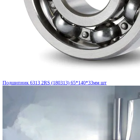
Подшипник 6313 2RS (180313) 65*140*33мм шт