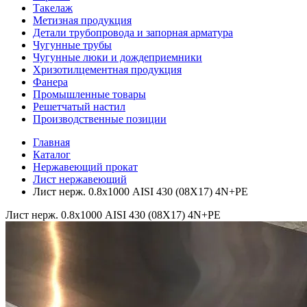
Такелаж
Метизная продукция
Детали трубопровода и запорная арматура
Чугунные трубы
Чугунные люки и дождеприемники
Хризотилцементная продукция
Фанера
Промышленные товары
Решетчатый настил
Производственные позиции
Главная
Каталог
Нержавеющий прокат
Лист нержавеющий
Лист нерж. 0.8х1000 AISI 430 (08Х17) 4N+PE
Лист нерж. 0.8х1000 AISI 430 (08Х17) 4N+PE