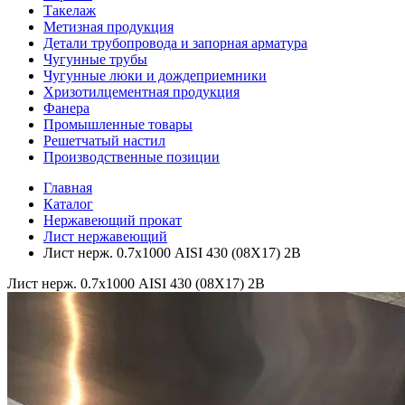
Такелаж
Метизная продукция
Детали трубопровода и запорная арматура
Чугунные трубы
Чугунные люки и дождеприемники
Хризотилцементная продукция
Фанера
Промышленные товары
Решетчатый настил
Производственные позиции
Главная
Каталог
Нержавеющий прокат
Лист нержавеющий
Лист нерж. 0.7х1000 AISI 430 (08Х17) 2B
Лист нерж. 0.7х1000 AISI 430 (08Х17) 2B