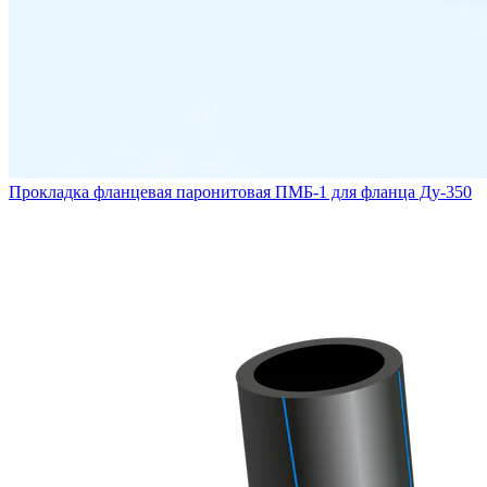
Прокладка фланцевая паронитовая ПМБ-1 для фланца Ду-350