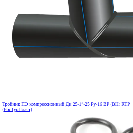
Тройник ПЭ компрессионный Дн 25-1″-25 Ру-16 ВР (ВН) RTP
(РосТурПласт)